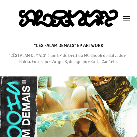
"CÊS FALAM DEMAIS" EP ARTWORK
"CÊS FALAM DEMAIS" é um EP de Drill do MC Shook de Salvador -
Bahia. Fotos por VulgoJR, design por Sofia Canário.